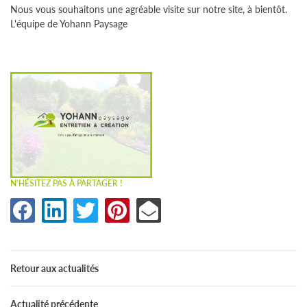
Nous vous souhaitons une agréable visite sur notre site, à bientôt.
L'équipe de Yohann Paysage
N'HÉSITEZ PAS À PARTAGER !
UNE QUESTION 
Accueil
06 18 92 21 
Retour aux actualités
ion & Aménagement
Actualité précédente