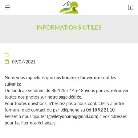


15 Rue des Forges
41120 CANDÉ SUR BEUVRON
INFORMATIONS UTILES
06 18 92 21 10

09/07/2021

Nous vous rappelons que
nos horaires d'ouverture
sont les
suivants:
Du lundi au vendredi de 8h-12h / 14h-18hVous pouvez retrouver
Adresse email de réception

toutes nos photos sur
notre page dédiée.
Pour toutes questions, n'hésitez pas à nous contacter via notre
En cochant cette case, vous consentez à recevoir nos propositions commerciales à
formulaire de contact ou par téléphone au
06 18 92 21 10
.
l'adresse email indiqué ci-dessus. Vous pouvez vous désinscrire à tout moment en utilisant
le formulaire de désinscription
.
Pensez à nous ajouter (
grelletyohann@gmail.com
) à vos adresses
pour faciliter nos échanges.
INSCRIPTION