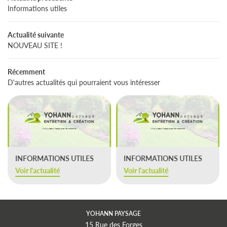
Entretien
Informations utiles
Galerie
Actualité suivante
RESTEZ INFORM
NOUVEAU SITE !
Avis
INSCRIPTION NEWS
Récemment
Actualités
D'autres actualités qui pourraient vous intéresser
Contact
REJOIGNEZ-NOUS
INFORMATIONS UTILES
INFORMATIONS UTILES
Voir l'actualité
Voir l'actualité
YOHANN PAYSAGE
15 Rue des Forges