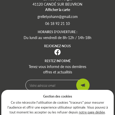
41120 CANDÉ SUR BEUVRON
Afficher la carte
06 18 92 21 10
HORAIRES D'OUVERTURE :
Du lundi au vendredi de 8h-12h / 14h-18h
REJOIGNEZ-NOUS
RESTEZ INFORMÉ
Tenez vous informé de nos dernières
offres et actualités
Gestion des cookies
Mentions Légales
Ce site nécessite l'utilisation de cookies "traceurs" pour mesurer
Conditions générales d'utilisation
l'audience et offrir une experience utilisateur optimale. Vous pouvez à
Politique de confidentialité
tout moment les accepter ou les refuser depuis
notre page dédiée
.