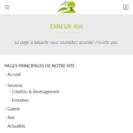


15 Rue des Forges
41120 CANDÉ SUR BEUVRON
ERREUR 404
06 18 92 21 10
La page à laquelle vous souhaitez accéder n'existe pas.
PAGES PRINCIPALES DE NOTRE SITE :
Accueil
Services
Adresse email de réception
Création & Aménagement

Entretien
En cochant cette case, vous consentez à recevoir nos propositions commerciales à
UNE QUESTION 
l'adresse email indiqué ci-dessus. Vous pouvez vous désinscrire à tout moment en utilisant
Galerie
le formulaire de désinscription
.
Avis
Accueil
INSCRIPTION
Actualités
06 18 92 21 