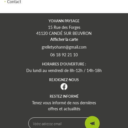
Contact
ion & Aménagement
Entretien
YOHANN PAYSAGE
15 Rue des Forges
Galerie
41120 CANDÉ SUR BEUVRON
RESTEZ INFORM
Afficher la carte
Avis
INSCRIPTION NEWS
06 18 92 21 10
Actualités
HORAIRES D'OUVERTURE :
Du lundi au vendredi de 8h-12h / 14h-18h
Contact
REJOIGNEZ-NOUS
REJOIGNEZ-NOUS
RESTEZ INFORMÉ
Tenez vous informé de nos dernières
offres et actualités