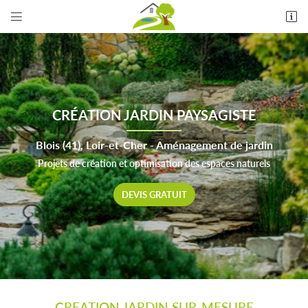


15 Rue des Forges
41120 CANDÉ SUR BEUVRON
06 18 92 21 10
CRÉATION JARDIN PAYSAGISTE
Blois (41), Loir-et-Cher - Aménagement de jardin
Projets de création et optimisation des espaces naturels
DEVIS GRATUIT
Adresse email de réception

En cochant cette case, vous consentez à recevoir nos propositions commerciales à
l'adresse email indiqué ci-dessus. Vous pouvez vous désinscrire à tout moment en utilisant
le formulaire de désinscription
.
INSCRIPTION
CREATION JARDIN SUR-MESURE