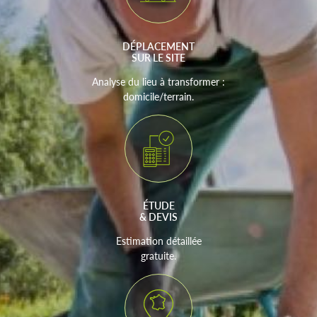
DÉPLACEMENT
SUR LE SITE
Analyse du lieu à transformer :
domicile/terrain.
ÉTUDE
& DEVIS
Estimation détaillée
gratuite.